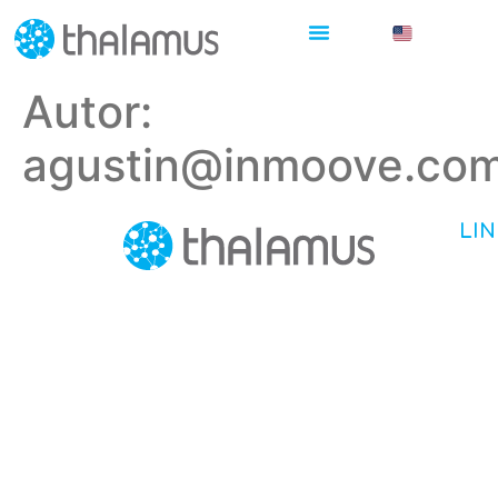
Autor:
agustin@inmoove.co
LIN