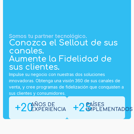
Somos tu partner tecnológico.
Conozca el Sellout de sus
canales.
Aumente la Fidelidad de
sus clientes.
Impulse su negocio con nuestras dos soluciones
innovadoras. Obtenga una visión 360 de sus canales de
venta, y cree programas de fidelización que conquisten a
sus clientes y consumidores.
+20
+25
AÑOS DE
PAÍSES
EXPERIENCIA
IMPLEMENTADOS